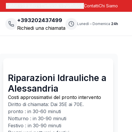
Fabbri
Idraulici
Elettricisti
Portfolio
Contatti
Chi Siamo
+393202437499
Lunedì – Domenica
24h
Richiedi una chiamata
Riparazioni Idrauliche a
Alessandria
Costi approssimativi del pronto intervento
Diritto di chiamata: Dai
35
E ai
70
E.
pronto : in 30-60 minuti
Notturno : in 30-90 minuti
Festivo : in 30-90 minuti