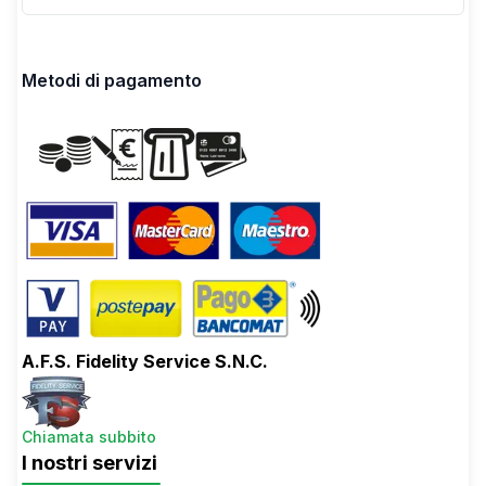
Metodi di pagamento
A.F.S. Fidelity Service S.N.C.
Chiamata subbito
I nostri servizi