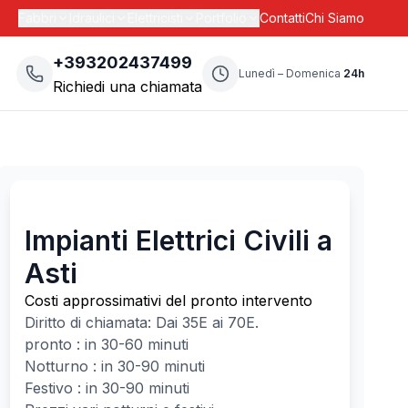
Fabbri
Idraulici
Elettricisti
Portfolio
Contatti
Chi Siamo
+393202437499
Lunedì – Domenica
24h
Richiedi una chiamata
Impianti Elettrici Civili a
Asti
Costi approssimativi del pronto intervento
Diritto di chiamata: Dai
35
E ai
70
E.
pronto : in 30-60 minuti
Notturno : in 30-90 minuti
Festivo : in 30-90 minuti