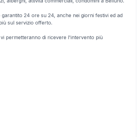
zi, alberghi, attività commerciali, condomini a Belluno.
o
garantito 24 ore su 24, anche nei giorni festivi ed ad
ù sul servizio offerto.
e vi permetteranno di ricevere l'intervento più