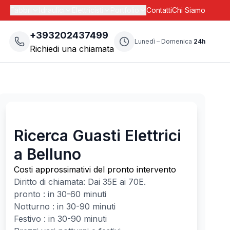
Fabbri
Idraulici
Elettricisti
Portfolio
Contatti
Chi Siamo
+393202437499
Lunedì – Domenica
24h
Richiedi una chiamata
Ricerca Guasti Elettrici
a Belluno
Costi approssimativi del pronto intervento
Diritto di chiamata: Dai
35
E ai
70
E.
pronto : in 30-60 minuti
Notturno : in 30-90 minuti
Festivo : in 30-90 minuti