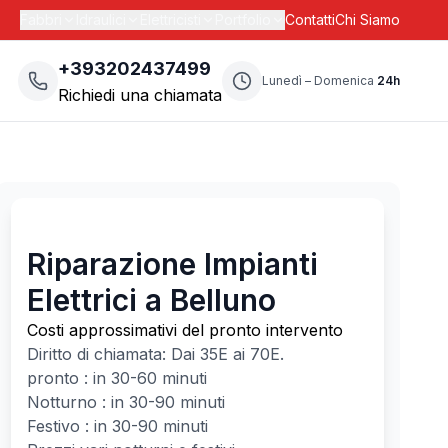
Fabbri
Idraulici
Elettricisti
Portfolio
Contatti
Chi Siamo
+393202437499
Lunedì – Domenica
24h
Richiedi una chiamata
Riparazione Impianti
Elettrici a Belluno
Costi approssimativi del pronto intervento
Diritto di chiamata: Dai
35
E ai
70
E.
pronto : in 30-60 minuti
Notturno : in 30-90 minuti
Festivo : in 30-90 minuti