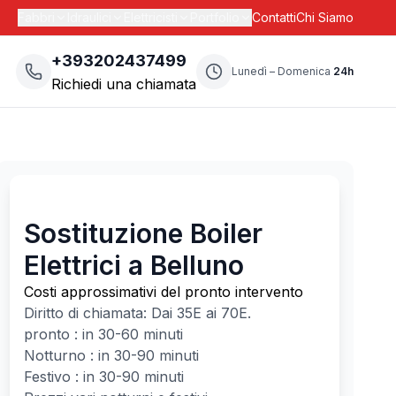
Fabbri
Idraulici
Elettricisti
Portfolio
Contatti
Chi Siamo
+393202437499
Lunedì – Domenica
24h
Richiedi una chiamata
Sostituzione Boiler
Elettrici a Belluno
Costi approssimativi del pronto intervento
Diritto di chiamata: Dai
35
E ai
70
E.
pronto : in 30-60 minuti
Notturno : in 30-90 minuti
Festivo : in 30-90 minuti