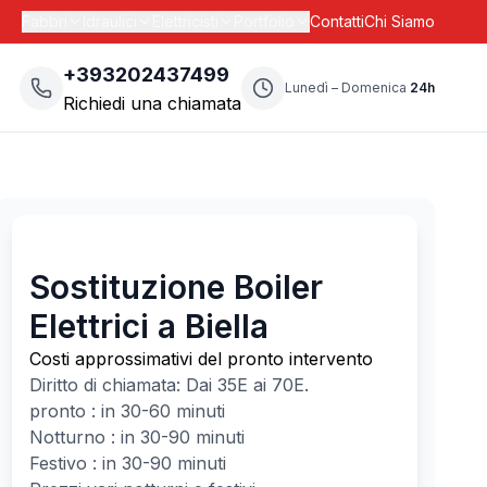
Fabbri
Idraulici
Elettricisti
Portfolio
Contatti
Chi Siamo
+393202437499
Lunedì – Domenica
24h
Richiedi una chiamata
Sostituzione Boiler
Elettrici a Biella
Costi approssimativi del pronto intervento
Diritto di chiamata: Dai
35
E ai
70
E.
pronto : in 30-60 minuti
Notturno : in 30-90 minuti
Festivo : in 30-90 minuti