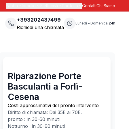
Fabbri
Idraulici
Elettricisti
Portfolio
Contatti
Chi Siamo
+393202437499
Lunedì – Domenica
24h
Richiedi una chiamata
Riparazione Porte
Basculanti a Forlì-
Cesena
Costi approssimativi del pronto intervento
Diritto di chiamata: Dai
35
E ai
70
E.
pronto : in 30-60 minuti
Notturno : in 30-90 minuti