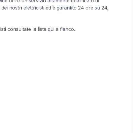
vice offre un servizio altamente qualificato di
ei nostri elettricisti ed è garantito 24 ore su 24,
cisti consultate la lista qui a fianco.