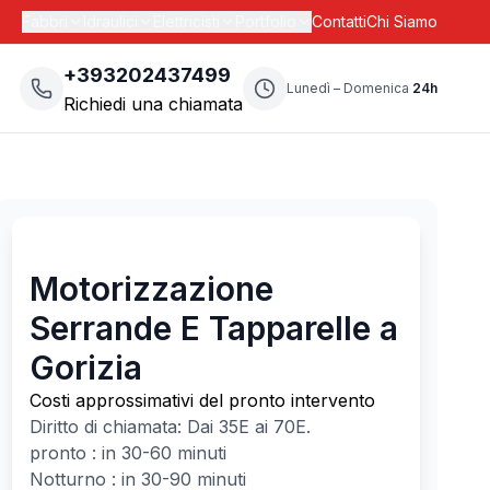
Fabbri
Idraulici
Elettricisti
Portfolio
Contatti
Chi Siamo
+393202437499
Lunedì – Domenica
24h
Richiedi una chiamata
Motorizzazione
Serrande E Tapparelle a
Gorizia
Costi approssimativi del pronto intervento
Diritto di chiamata: Dai
35
E ai
70
E.
pronto : in 30-60 minuti
Notturno : in 30-90 minuti