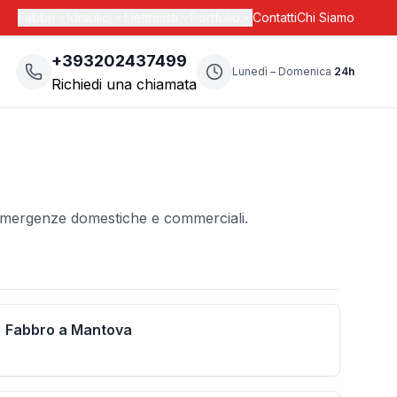
Fabbri
Idraulici
Elettricisti
Portfolio
Contatti
Chi Siamo
+393202437499
Lunedì – Domenica
24h
Richiedi una chiamata
er emergenze domestiche e commerciali.
Fabbro a Mantova