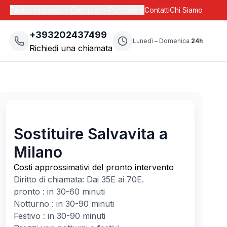
Fabbri
Idraulici
Elettricisti
Portfolio
Contatti
Chi Siamo
+393202437499
Lunedì – Domenica
24h
Richiedi una chiamata
Sostituire Salvavita a
Milano
Costi approssimativi del pronto intervento
Diritto di chiamata: Dai
35
E ai
70
E.
pronto : in 30-60 minuti
Notturno : in 30-90 minuti
Festivo : in 30-90 minuti