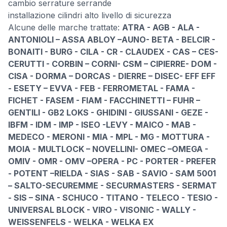
cambio serrature serrande
installazione cilindri alto livello di sicurezza
Alcune delle marche trattate:
ATRA - AGB - ALA -
ANTONIOLI – ASSA ABLOY –AUNO- BETA - BELCIR -
BONAITI - BURG - CILA - CR - CLAUDEX - CAS – CES-
CERUTTI - CORBIN – CORNI- CSM – CIPIERRE- DOM -
CISA - DORMA – DORCAS - DIERRE – DISEC- EFF EFF
- ESETY – EVVA - FEB - FERROMETAL - FAMA -
FICHET - FASEM - FIAM - FACCHINETTI – FUHR –
GENTILI - GB2 LOKS - GHIDINI - GIUSSANI - GEZE -
IBFM - IDM - IMP - ISEO -LEVY - MAICO - MAB -
MEDECO - MERONI - MIA - MPL - MG - MOTTURA -
MOIA - MULTLOCK – NOVELLINI- OMEC –OMEGA -
OMIV - OMR - OMV –OPERA - PC - PORTER - PREFER
- POTENT –RIELDA - SIAS - SAB - SAVIO - SAM 5001
– SALTO-SECUREMME - SECURMASTERS - SERMAT
- SIS – SINA - SCHUCO - TITANO - TELECO - TESIO -
UNIVERSAL BLOCK - VIRO - VISONIC - WALLY -
WEISSENFELS - WELKA - WELKA EX