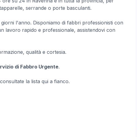
re su 24 in Ravenna e in tutta la provincia, per
 tapparelle, serrande o porte basculanti.
5 giorni l'anno. Disponiamo di fabbri professionisti con
e un lavoro rapido e professionale, assistendovi con
formazione, qualità e cortesia.
rvizio di Fabbro Urgente
.
 consultate la lista qui a fianco.