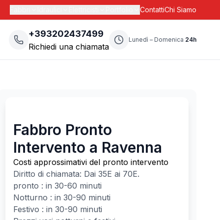
Fabbri
Idraulici
Elettricisti
Portfolio
Contatti
Chi Siamo
+393202437499
Lunedì – Domenica
24h
Richiedi una chiamata
Fabbro Pronto
Intervento a Ravenna
Costi approssimativi del pronto intervento
Diritto di chiamata: Dai
35
E ai
70
E.
pronto : in 30-60 minuti
Notturno : in 30-90 minuti
Festivo : in 30-90 minuti