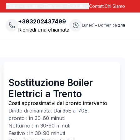
Fabbri
Idraulici
Elettricisti
Portfolio
Contatti
Chi Siamo
+393202437499
Lunedì – Domenica
24h
Richiedi una chiamata
Sostituzione Boiler
Elettrici a Trento
Costi approssimativi del pronto intervento
Diritto di chiamata: Dai
35
E ai
70
E.
pronto : in 30-60 minuti
Notturno : in 30-90 minuti
Festivo : in 30-90 minuti