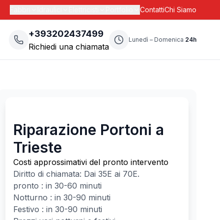
Fabbri
Idraulici
Elettricisti
Portfolio
Contatti
Chi Siamo
+393202437499
Lunedì – Domenica
24h
Richiedi una chiamata
Riparazione Portoni a
Trieste
Costi approssimativi del pronto intervento
Diritto di chiamata: Dai
35
E ai
70
E.
pronto : in 30-60 minuti
Notturno : in 30-90 minuti
Festivo : in 30-90 minuti