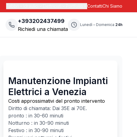
Fabbri
Idraulici
Elettricisti
Portfolio
Contatti
Chi Siamo
+393202437499
Lunedì – Domenica
24h
Richiedi una chiamata
Manutenzione Impianti
Elettrici a Venezia
Costi approssimativi del pronto intervento
Diritto di chiamata: Dai
35
E ai
70
E.
pronto : in 30-60 minuti
Notturno : in 30-90 minuti
Festivo : in 30-90 minuti