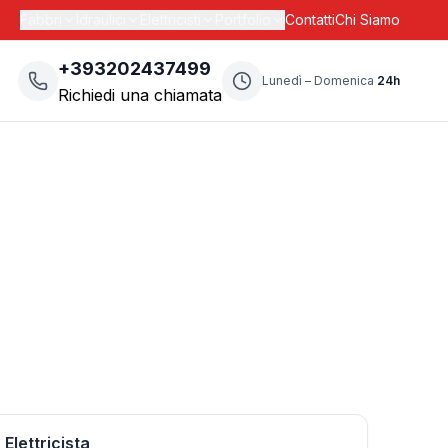
Fabbri
Idraulici
Elettricisti
Portfolio
Contatti
Chi Siamo
+393202437499
Lunedì – Domenica
24h
Richiedi una chiamata
Elettricista