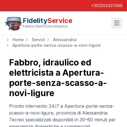
+393202437499
Fidelity
Service
Wishl
Fabbro Elettricista Idraulico
Home
Servizi
Alessandria
Apertura-porte-senza-scasso-a-novi-ligure
Fabbro, idraulico ed
elettricista a
Apertura-
porte-senza-scasso-a-
novi-ligure
Pronto intervento 24/7 a
Apertura-porte-senza-
scasso-a-novi-ligure
, provincia di
Alessandria
.
Tecnici specializzati disponibili in 30–60 minuti per
emergenze domestiche e commerciali.