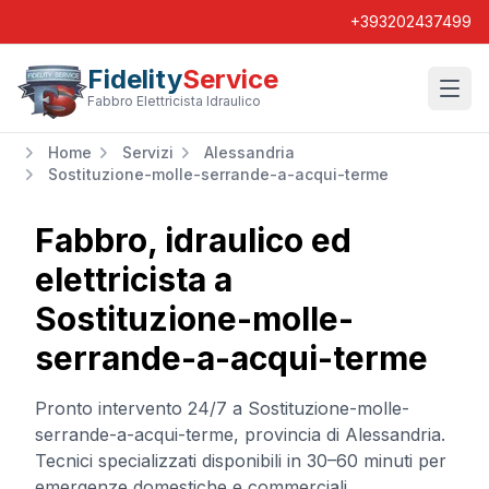
+393202437499
Fidelity
Service
Wishl
Fabbro Elettricista Idraulico
Home
Servizi
Alessandria
Sostituzione-molle-serrande-a-acqui-terme
Fabbro, idraulico ed
elettricista a
Sostituzione-molle-
serrande-a-acqui-terme
Pronto intervento 24/7 a
Sostituzione-molle-
serrande-a-acqui-terme
, provincia di
Alessandria
.
Tecnici specializzati disponibili in 30–60 minuti per
emergenze domestiche e commerciali.