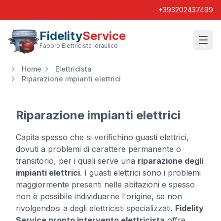
+393202437499
Fidelity
Service
Wishl
Fabbro Elettricista Idraulico
Home
Elettricista
Riparazione impianti elettrici
Riparazione impianti elettrici
Capita spesso che si verifichino guasti elettrici,
dovuti a problemi di carattere permanente o
transitorio, per i quali serve una
riparazione degli
impianti elettrici
. I guasti elettrici sono i problemi
maggiormente presenti nelle abitazioni e spesso
non è possibile individuarne l'origine, se non
rivolgendosi a degli elettricisti specializzati.
Fidelity
Service pronto intervento elettricista
offre