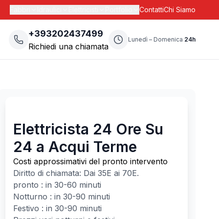
Fabbri
Idraulici
Elettricisti
Portfolio
Contatti
Chi Siamo
+393202437499
Lunedì – Domenica
24h
Richiedi una chiamata
Elettricista 24 Ore Su
24 a Acqui Terme
Costi approssimativi del pronto intervento
Diritto di chiamata: Dai
35
E ai
70
E.
pronto : in 30-60 minuti
Notturno : in 30-90 minuti
Festivo : in 30-90 minuti