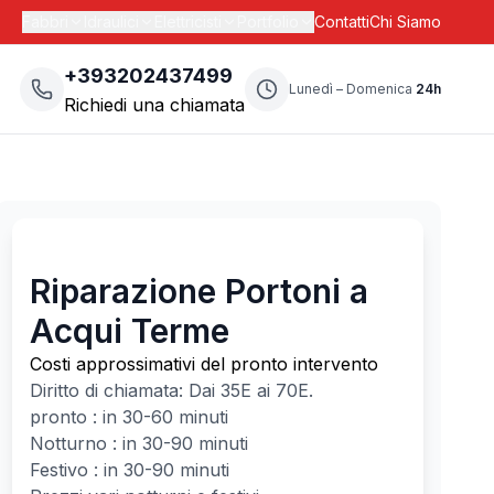
Fabbri
Idraulici
Elettricisti
Portfolio
Contatti
Chi Siamo
+393202437499
Lunedì – Domenica
24h
Richiedi una chiamata
Riparazione Portoni a
Acqui Terme
Costi approssimativi del pronto intervento
Diritto di chiamata: Dai
35
E ai
70
E.
pronto : in 30-60 minuti
Notturno : in 30-90 minuti
Festivo : in 30-90 minuti