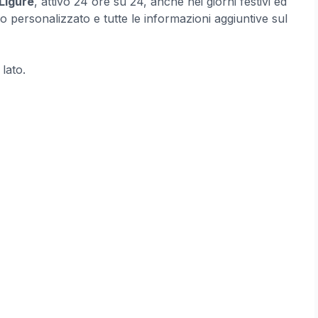
 Ligure
, attivo 24 ore su 24, anche nei giorni festivi ed
o personalizzato e tutte le informazioni aggiuntive sul
 lato.