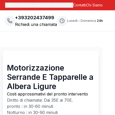
Fabbri
Idraulici
Elettricisti
Portfolio
Contatti
Chi Siamo
+393202437499
Lunedì – Domenica
24h
Richiedi una chiamata
Motorizzazione
Serrande E Tapparelle a
Albera Ligure
Costi approssimativi del pronto intervento
Diritto di chiamata: Dai
35
E ai
70
E.
pronto : in 30-60 minuti
Notturno : in 30-90 minuti