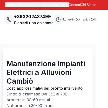
Fabbri
Idraulici
Elettricisti
Portfolio
Contatti
Chi Siamo
+393202437499
Lunedì – Domenica
24h
Richiedi una chiamata
Manutenzione Impianti
Elettrici a Alluvioni
Cambiò
Costi approssimativi del pronto intervento
Diritto di chiamata: Dai
35
E ai
70
E.
pronto : in 30-60 minuti
Notturno : in 30-90 minuti