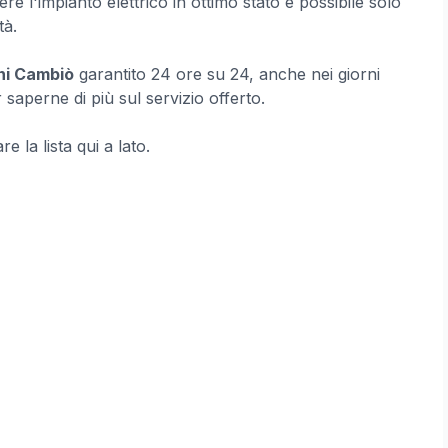
re l'impianto elettrico in ottimo stato è possibile solo
tà.
oni Cambiò
garantito 24 ore su 24, anche nei giorni
saperne di più sul servizio offerto.
e la lista qui a lato.