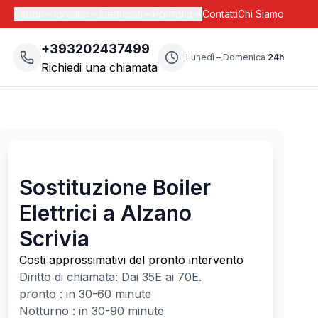
Fabbri
Idraulici
Elettricisti
Portfolio
Contatti
Chi Siamo
+393202437499
Lunedì – Domenica
24h
Richiedi una chiamata
Sostituzione Boiler
Elettrici a Alzano
Scrivia
Costi approssimativi del pronto intervento
Diritto di chiamata: Dai
35
E ai
70
E.
pronto : in 30-60 minute
Notturno : in 30-90 minute