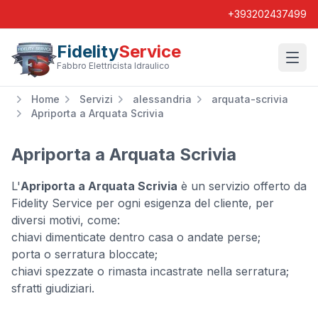
+393202437499
Fidelity
Service
Wishl
Fabbro Elettricista Idraulico
Home
Servizi
alessandria
arquata-scrivia
Apriporta a Arquata Scrivia
Apriporta a Arquata Scrivia
L'
Apriporta a Arquata Scrivia
è un servizio offerto da
Fidelity Service per ogni esigenza del cliente, per
diversi motivi, come:
chiavi dimenticate dentro casa o andate perse;
porta o serratura bloccate;
chiavi spezzate o rimasta incastrate nella serratura;
sfratti giudiziari.