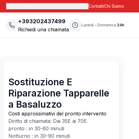
Fabbri
Idraulici
Elettricisti
Portfolio
Contatti
Chi Siamo
+393202437499
Lunedì – Domenica
24h
Richiedi una chiamata
Sostituzione E
Riparazione Tapparelle
a Basaluzzo
Costi approssimativi del pronto intervento
Diritto di chiamata: Dai
35
E ai
70
E.
pronto : in 30-60 minuti
Notturno : in 30-90 minuti