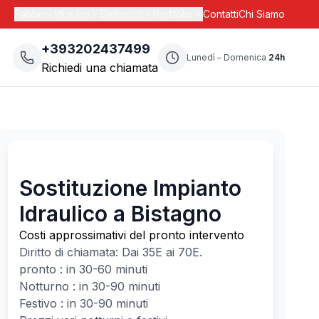
Fabbri
Idraulici
Elettricisti
Portfolio
Contatti
Chi Siamo
+393202437499
Lunedì – Domenica
24h
Richiedi una chiamata
Sostituzione Impianto
Idraulico a Bistagno
Costi approssimativi del pronto intervento
Diritto di chiamata: Dai
35
E ai
70
E.
pronto : in 30-60 minuti
Notturno : in 30-90 minuti
Festivo : in 30-90 minuti