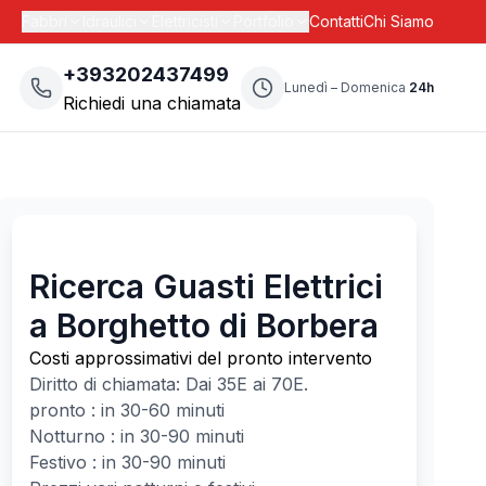
Fabbri
Idraulici
Elettricisti
Portfolio
Contatti
Chi Siamo
+393202437499
Lunedì – Domenica
24h
Richiedi una chiamata
Ricerca Guasti Elettrici
a Borghetto di Borbera
Costi approssimativi del pronto intervento
Diritto di chiamata: Dai
35
E ai
70
E.
pronto : in 30-60 minuti
Notturno : in 30-90 minuti
Festivo : in 30-90 minuti