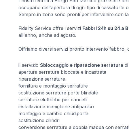
I nostri tecnici a Borgo San Martino grazie alle l
occupano dell'apertura di ogni tipo di cassaforte o 
Sempre in zona sono pronti per intervenire con la 
Fidelity Service offre i servizi
Fabbri 24h su 24 a 
all'anno, anche ad agosto.
Offriamo diversi servizi pronto intervento fabbro, con
il servizio
Sbloccaggio e riparazione serrature
d
apertura serrature bloccate e incastrate
riparazione serrature
fornitura e montaggio serrature
sostituzione serrature porte blindate
serrature elettriche per cancelli
installazione maniglione antipanico
montaggio e cambio chiudiporta
sostituzione cilindri
conversione serrature a doppia mappa con serrat