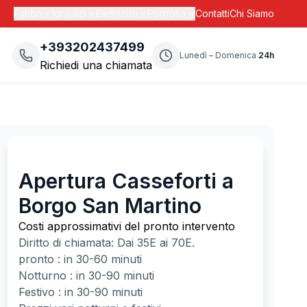
Fabbri
Idraulici
Elettricisti
Portfolio
Contatti
Chi Siamo
+393202437499
Lunedì – Domenica
24h
Richiedi una chiamata
Apertura Casseforti a
Borgo San Martino
Costi approssimativi del pronto intervento
Diritto di chiamata: Dai
35
E ai
70
E.
pronto : in 30-60 minuti
Notturno : in 30-90 minuti
Festivo : in 30-90 minuti