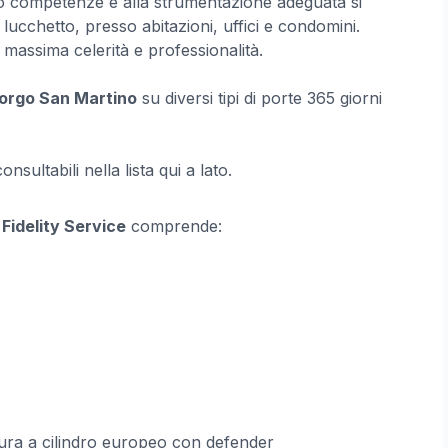
oro competenze e alla strumentazione adeguata si
lucchetto, presso abitazioni, uffici e condomini.
massima celerità e professionalità.
Borgo San Martino
su diversi tipi di porte 365 giorni
sultabili nella lista qui a lato.
i
Fidelity Service
comprende:
ura a cilindro europeo con defender