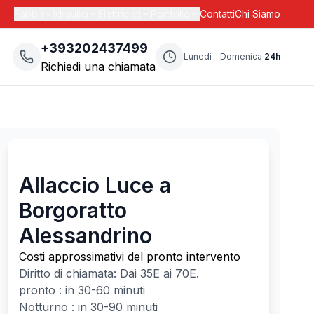
Fabbri
Idraulici
Elettricisti
Portfolio
Contatti
Chi Siamo
+393202437499
Lunedì – Domenica
24h
Richiedi una chiamata
Allaccio Luce a
Borgoratto
Alessandrino
Costi approssimativi del pronto intervento
Diritto di chiamata: Dai
35
E ai
70
E.
pronto : in 30-60 minuti
Notturno : in 30-90 minuti