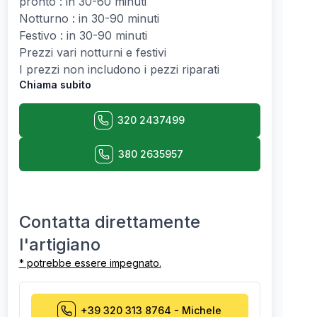
pronto : in 30-60 minuti
Notturno : in 30-90 minuti
Festivo : in 30-90 minuti
Prezzi vari notturni e festivi
I prezzi non includono i pezzi riparati
Chiama subito
320 2437499
380 2635957
Contatta direttamente
l'artigiano
* potrebbe essere impegnato.
+39 320 313 8764
-
Michele