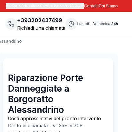
Fabbri
Idraulici
Elettricisti
Portfolio
Contatti
Chi Siamo
+393202437499
Lunedì – Domenica
24h
Richiedi una chiamata
essandrino
Riparazione Porte
Danneggiate a
Borgoratto
Alessandrino
Costi approssimativi del pronto intervento
Diritto di chiamata: Dai
35
E ai
70
E.