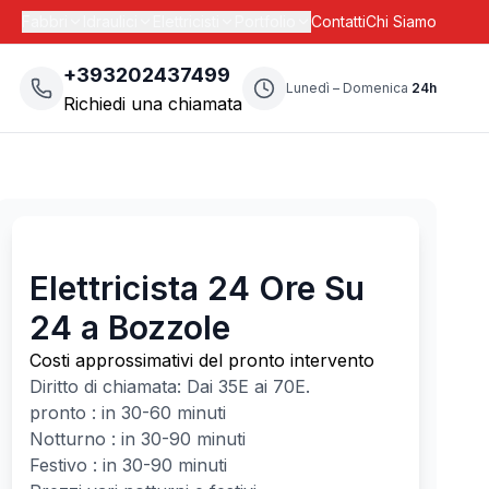
Fabbri
Idraulici
Elettricisti
Portfolio
Contatti
Chi Siamo
+393202437499
Lunedì – Domenica
24h
Richiedi una chiamata
Elettricista 24 Ore Su
24 a Bozzole
Costi approssimativi del pronto intervento
Diritto di chiamata: Dai
35
E ai
70
E.
pronto : in 30-60 minuti
Notturno : in 30-90 minuti
Festivo : in 30-90 minuti