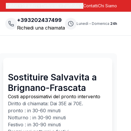
Fabbri
Idraulici
Elettricisti
Portfolio
Contatti
Chi Siamo
+393202437499
Lunedì – Domenica
24h
Richiedi una chiamata
Sostituire Salvavita a
Brignano-Frascata
Costi approssimativi del pronto intervento
Diritto di chiamata: Dai
35
E ai
70
E.
pronto : in 30-60 minuti
Notturno : in 30-90 minuti
Festivo : in 30-90 minuti