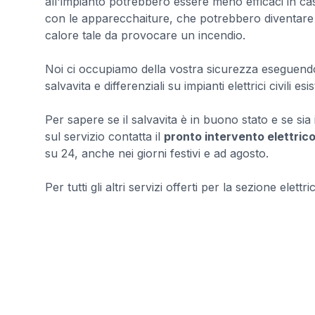
all'impianto potrebbero essere meno efficaci in ca
con le apparecchaiture, che potrebbero diventare
calore tale da provocare un incendio.
Noi ci occupiamo della vostra sicurezza eseguendo: r
salvavita e differenziali su impianti elettrici civili esi
Per sapere se il salvavita è in buono stato e se sia i
sul servizio contatta il
pronto intervento elettric
su 24, anche nei giorni festivi e ad agosto.
Per tutti gli altri servizi offerti per la sezione elettri