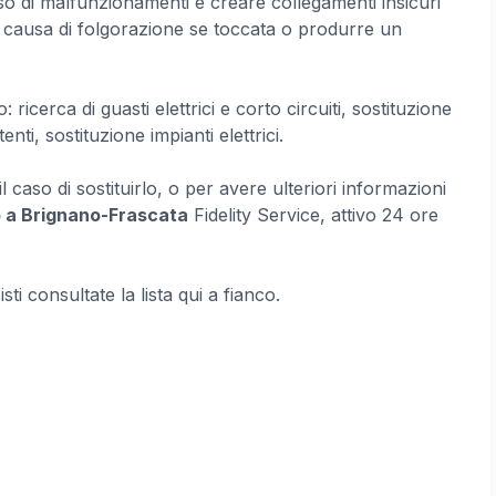
so di malfunzionamenti e creare collegamenti insicuri
 causa di folgorazione se toccata o produrre un
icerca di guasti elettrici e corto circuiti, sostituzione
stenti, sostituzione impianti elettrici.
l caso di sostituirlo, o per avere ulteriori informazioni
o a Brignano-Frascata
Fidelity Service, attivo 24 ore
cisti consultate la lista qui a fianco.