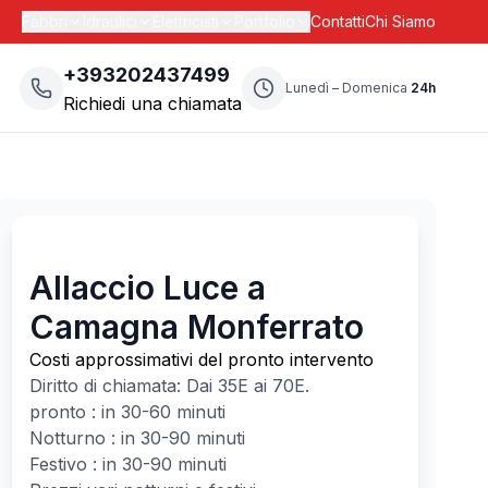
Fabbri
Idraulici
Elettricisti
Portfolio
Contatti
Chi Siamo
+393202437499
Lunedì – Domenica
24h
Richiedi una chiamata
Allaccio Luce a
Camagna Monferrato
Costi approssimativi del pronto intervento
Diritto di chiamata: Dai
35
E ai
70
E.
pronto : in 30-60 minuti
Notturno : in 30-90 minuti
Festivo : in 30-90 minuti