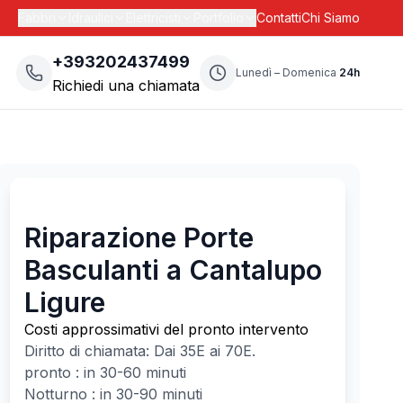
Fabbri
Idraulici
Elettricisti
Portfolio
Contatti
Chi Siamo
+393202437499
Lunedì – Domenica
24h
Richiedi una chiamata
Riparazione Porte
Basculanti a Cantalupo
Ligure
Costi approssimativi del pronto intervento
Diritto di chiamata: Dai
35
E ai
70
E.
pronto : in 30-60 minuti
Notturno : in 30-90 minuti