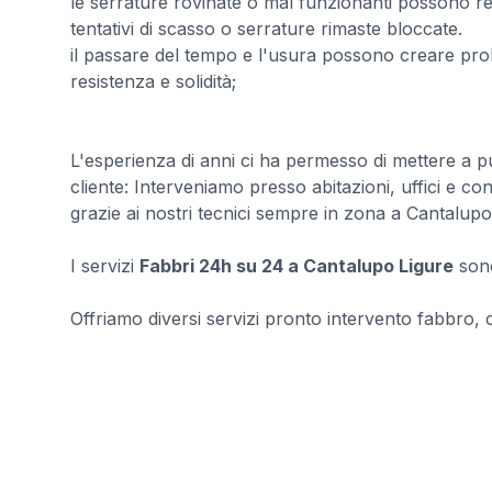
le serrature rovinate o mal funzionanti possono ren
tentativi di scasso o serrature rimaste bloccate.
il passare del tempo e l'usura possono creare prob
resistenza e solidità;
L'esperienza di anni ci ha permesso di mettere a pu
cliente: Interveniamo presso abitazioni, uffici e co
grazie ai nostri tecnici sempre in zona a Cantalupo
I servizi
Fabbri 24h su 24 a Cantalupo Ligure
sono
Offriamo diversi servizi pronto intervento fabbro, con