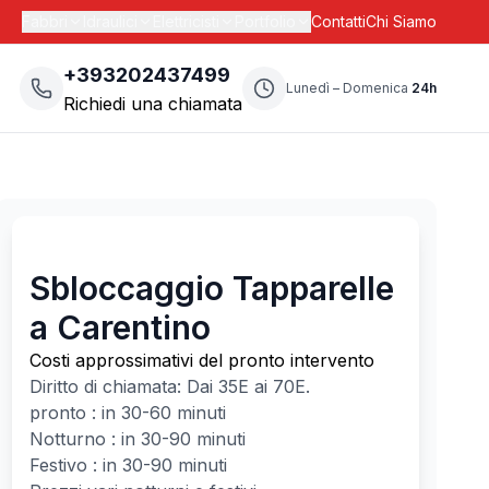
Fabbri
Idraulici
Elettricisti
Portfolio
Contatti
Chi Siamo
+393202437499
Lunedì – Domenica
24h
Richiedi una chiamata
Sbloccaggio Tapparelle
a Carentino
Costi approssimativi del pronto intervento
Diritto di chiamata: Dai
35
E ai
70
E.
pronto : in 30-60 minuti
Notturno : in 30-90 minuti
Festivo : in 30-90 minuti