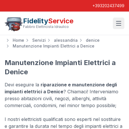
+393202437499
Fidelity
Service
Wishl
Fabbro Elettricista Idraulico
Home
Servizi
alessandria
denice
Manutenzione Impianti Elettrici a Denice
Manutenzione Impianti Elettrici a
Denice
Devi eseguire la
riparazione e manutenzione degli
impianti elettrici a Denice
? Chiamaci! Interveniamo
presso abitazioni civili, negozi, alberghi, attività
commerciali, condomini, nel minor tempo possibile;
I nostri elettricisti qualificati sono esperti nel sostituire
e garantire la durata nel tempo degli impianti elettrici a