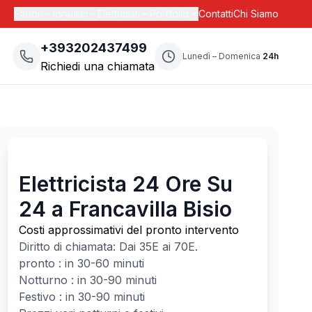
Fabbri
Idraulici
Elettricisti
Portfolio
Contatti
Chi Siamo
+393202437499
Lunedì – Domenica
24h
Richiedi una chiamata
Elettricista 24 Ore Su
24 a Francavilla Bisio
Costi approssimativi del pronto intervento
Diritto di chiamata: Dai
35
E ai
70
E.
pronto : in 30-60 minuti
Notturno : in 30-90 minuti
Festivo : in 30-90 minuti