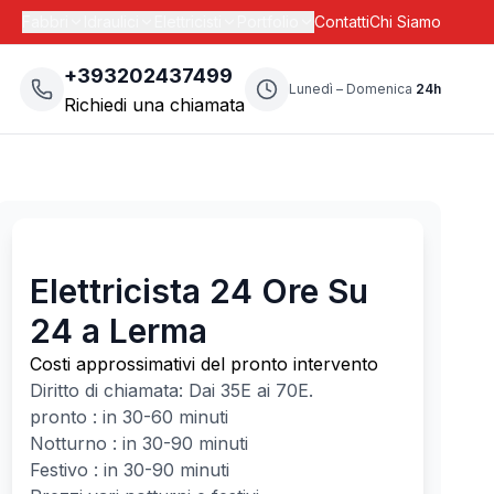
Fabbri
Idraulici
Elettricisti
Portfolio
Contatti
Chi Siamo
+393202437499
Lunedì – Domenica
24h
Richiedi una chiamata
Elettricista 24 Ore Su
24 a Lerma
Costi approssimativi del pronto intervento
Diritto di chiamata: Dai
35
E ai
70
E.
pronto : in 30-60 minuti
Notturno : in 30-90 minuti
Festivo : in 30-90 minuti