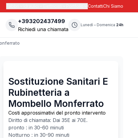
Fabbri
Idraulici
Elettricisti
Portfolio
Contatti
Chi Siamo
+393202437499
Lunedì – Domenica
24h
Richiedi una chiamata
onferrato
Sostituzione Sanitari E
Rubinetteria a
Mombello Monferrato
Costi approssimativi del pronto intervento
Diritto di chiamata: Dai
35
E ai
70
E.
pronto : in 30-60 minuti
Notturno : in 30-90 minuti