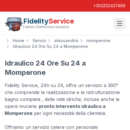
+393202437499
Fidelity
Service
Wishl
Fabbro Elettricista Idraulico
Home
Servizi
alessandria
momperone
Idraulico 24 Ore Su 24 a Momperone
Idraulico 24 Ore Su 24 a
Momperone
Fidelity Service, 24h su 24, offre un servizio a 360°
che comprende la realizzazione e la ristrutturazione
bagno completa , delle rete idriche, incluse anche le
opere murarie:
pronto intervento idraulico a
Momperone
per ogni necessità della clientela.
Offriamo un servizio celere con personale