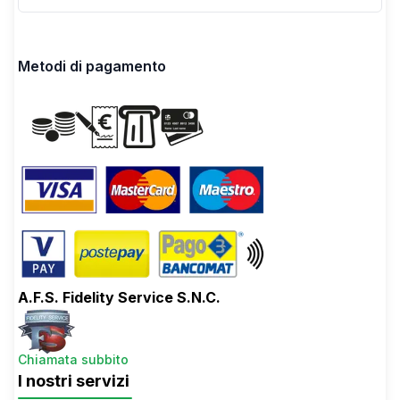
Metodi di pagamento
A.F.S. Fidelity Service S.N.C.
Chiamata subbito
I nostri servizi