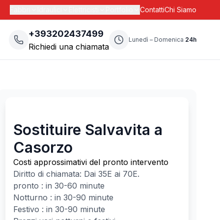
Fabbri
Idraulici
Elettricisti
Portfolio
Contatti
Chi Siamo
+393202437499
Lunedì – Domenica
24h
Richiedi una chiamata
Sostituire Salvavita a
Casorzo
Costi approssimativi del pronto intervento
Diritto di chiamata: Dai
35
E ai
70
E.
pronto : in 30-60 minute
Notturno : in 30-90 minute
Festivo : in 30-90 minute