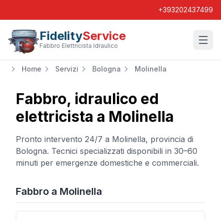
+393202437499
Fidelity
Service
Wishl
Fabbro Elettricista Idraulico
Home
Servizi
Bologna
Molinella
Fabbro, idraulico ed
elettricista a
Molinella
Pronto intervento 24/7 a
Molinella
, provincia di
Bologna
. Tecnici specializzati disponibili in 30–60
minuti per emergenze domestiche e commerciali.
Fabbro
a
Molinella