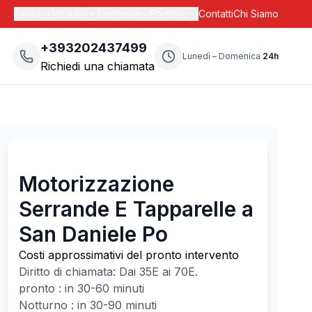
Fabbri
Idraulici
Elettricisti
Portfolio
Contatti
Chi Siamo
+393202437499
Lunedì – Domenica
24h
Richiedi una chiamata
Motorizzazione
Serrande E Tapparelle a
San Daniele Po
Costi approssimativi del pronto intervento
Diritto di chiamata: Dai
35
E ai
70
E.
pronto : in 30-60 minuti
Notturno : in 30-90 minuti