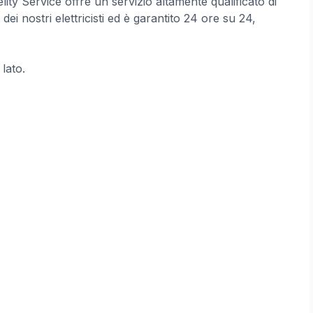
lity Service offre un servizio altamente qualificato di
ei nostri elettricisti ed è garantito 24 ore su 24,
 lato.