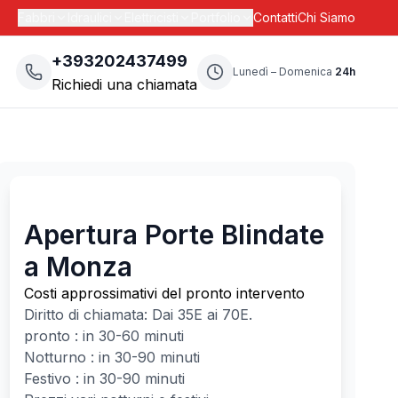
Fabbri
Idraulici
Elettricisti
Portfolio
Contatti
Chi Siamo
+393202437499
Lunedì – Domenica
24h
Richiedi una chiamata
Apertura Porte Blindate
a Monza
Costi approssimativi del pronto intervento
Diritto di chiamata: Dai
35
E ai
70
E.
pronto : in 30-60 minuti
Notturno : in 30-90 minuti
Festivo : in 30-90 minuti