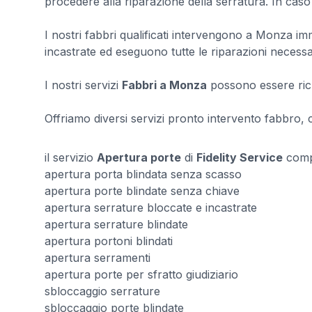
procedere alla riparazione della serratura. In caso 
I nostri fabbri qualificati intervengono a Monza i
incastrate ed eseguono tutte le riparazioni necessa
I nostri servizi
Fabbri a Monza
possono essere rich
Offriamo diversi servizi pronto intervento fabbro, con
il servizio
Apertura porte
di
Fidelity Service
comp
apertura porta blindata senza scasso
apertura porte blindate senza chiave
apertura serrature bloccate e incastrate
apertura serrature blindate
apertura portoni blindati
apertura serramenti
apertura porte per sfratto giudiziario
sbloccaggio serrature
sbloccaggio porte blindate