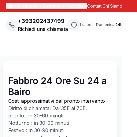
Fabbri
Idraulici
Elettricisti
Portfolio
Contatti
Chi Siamo
+393202437499
Lunedì – Domenica
24h
Richiedi una chiamata
Fabbro 24 Ore Su 24 a
Bairo
Costi approssimativi del pronto intervento
Diritto di chiamata: Dai
35
E ai
70
E.
pronto : in 30-60 minuti
Notturno : in 30-90 minuti
Festivo : in 30-90 minuti