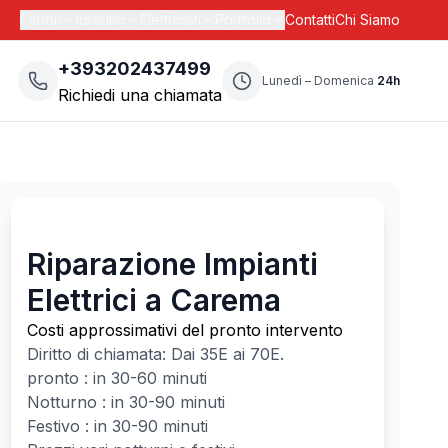
Fabbri
Idraulici
Elettricisti
Portfolio
Contatti
Chi Siamo
+393202437499
Lunedì – Domenica
24h
Richiedi una chiamata
Riparazione Impianti
Elettrici a Carema
Costi approssimativi del pronto intervento
Diritto di chiamata: Dai
35
E ai
70
E.
pronto : in 30-60 minuti
Notturno : in 30-90 minuti
Festivo : in 30-90 minuti