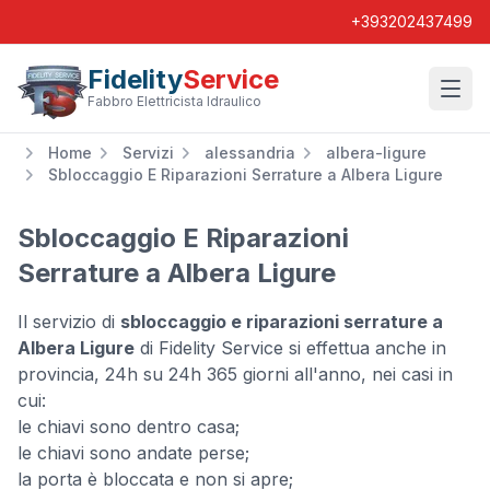
+393202437499
Fidelity
Service
Wishl
Fabbro Elettricista Idraulico
Home
Servizi
alessandria
albera-ligure
Sbloccaggio E Riparazioni Serrature a Albera Ligure
Sbloccaggio E Riparazioni
Serrature a Albera Ligure
Il servizio di
sbloccaggio e riparazioni serrature a
Albera Ligure
di Fidelity Service si effettua anche in
provincia, 24h su 24h 365 giorni all'anno, nei casi in
cui:
le chiavi sono dentro casa;
le chiavi sono andate perse;
la porta è bloccata e non si apre;