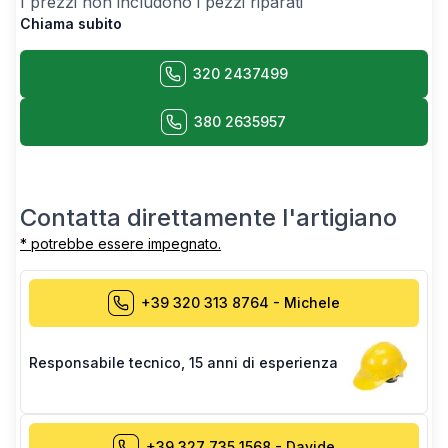
I prezzi non includono i pezzi riparati
Chiama subito
320 2437499
380 2635957
Contatta direttamente l'artigiano
* potrebbe essere impegnato.
+39 320 313 8764
-
Michele
Responsabile tecnico
,
15 anni di esperienza
+39 327 735 1568
-
Davide